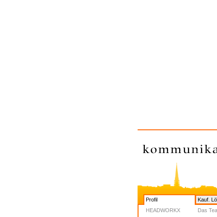
Profil
Kauf. L
HEADWORKX
Das Te