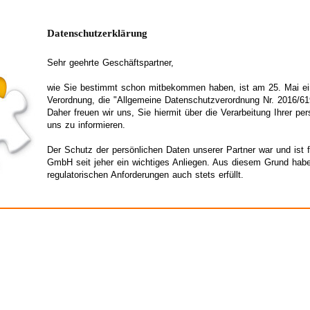
Datenschutzerklärung
Sehr geehrte Geschäftspartner,
wie Sie bestimmt schon mitbekommen haben, ist am 25. Mai ei
Verordnung, die "Allgemeine Datenschutzverordnung Nr. 2016/619"
Daher freuen wir uns, Sie hiermit über die Verarbeitung Ihrer pe
uns zu informieren.
Der Schutz der persönlichen Daten unserer Partner war und is
GmbH seit jeher ein wichtiges Anliegen. Aus diesem Grund habe
regulatorischen Anforderungen auch stets erfüllt.
Wir sammeln und verwenden bestimmte Informationen über Sie 
Personen in Ihrem Unternehmen. Diese Sammlung erfolgt stets u
gesetzlichen Aufbewahrungspflichten und der Dokumentation, s
der Datenminimierung.
Diese Erhebung und Verarbeitung von Daten erfolgt zu bestimm
Anfragen (Produkte/Dienstleistungen) bearbeiten und Ihre Beste
können oder um Ihnen mit Ihrer vorherigen Zustimmung, Zugan
Informationen oder Angeboten zu gewähren, wie bspw: