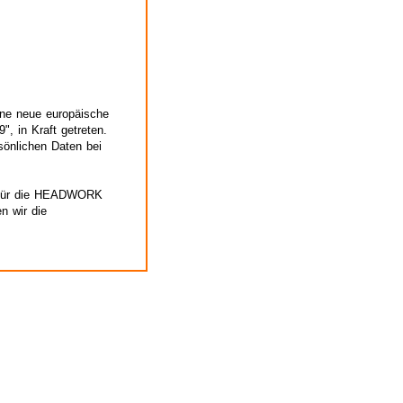
ne neue europäische
, in Kraft getreten.
rsönlichen Daten bei
t für die HEADWORK
n wir die
oder bestimmte
nter Einhaltung der
owie des Grundsatzes
ten Zwecken, um Ihre
llungen auszuführen zu
g zu bestimmten