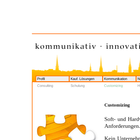
Profil
Kauf. Lösungen
Kommunikation
N
Consulting
Schulung
Customizing
H
Customizing
Soft- und Hard
Anforderungen
Kein Unternehm